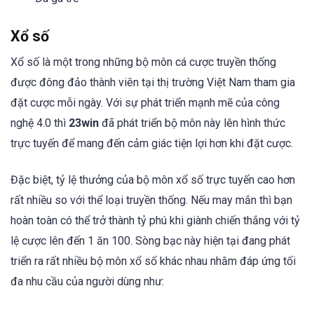
Xổ số
Xổ số là một trong những bộ môn cá cược truyền thống
được đông đảo thành viên tại thị trường Việt Nam tham gia
đặt cược mỗi ngày. Với sự phát triển mạnh mẽ của công
nghệ 4.0 thì
23win
đã phát triển bộ môn này lên hình thức
trực tuyến để mang đến cảm giác tiện lợi hơn khi đặt cược.
Đặc biệt, tỷ lệ thưởng của bộ môn xổ số trực tuyến cao hơn
rất nhiều so với thể loại truyền thống. Nếu may mắn thì bạn
hoàn toàn có thể trở thành tỷ phú khi giành chiến thắng với tỷ
lệ cược lên đến 1 ăn 100. Sòng bạc này hiện tại đang phát
triển ra rất nhiều bộ môn xổ số khác nhau nhằm đáp ứng tối
đa nhu cầu của người dùng như: