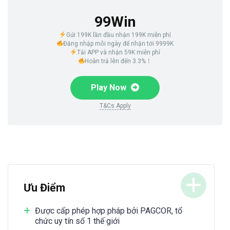
99Win
Gửi 199K lần đầu nhận 199K miễn phí
Đăng nhập mỗi ngày để nhận tới 9999K
Tải APP và nhận 59K miễn phí
Hoàn trả lên đến 3.3%！
Play Now
T&Cs Apply
Ưu Điểm
Được cấp phép hợp pháp bởi PAGCOR, tổ
chức uy tín số 1 thế giới