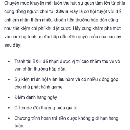
Chuyên mục khuyến mãi luôn thu hút sự quan tâm lớn từ phía
cộng đồng người chơi tại
23win
. Đây là cơ hội tuyệt vời để
anh em nhận thêm nhiều khoản tiền thưởng hấp dẫn cũng
như tiết kiệm chi phí khi đặt cược. Hãy cùng khám phá một
vài chương trình ưu đãi hấp dẫn độc quyền của nhà cái này
sau đây:
Tranh tài BXH để nhận được vị trí cao nhằm thu về vô
vàn phần thưởng hấp dẫn.
Sự kiện tri ân hội viên lâu năm và có nhiều đóng góp
cho nhà phát hành game.
Điểm danh hàng ngày.
Giftcode đổi thưởng siêu giá trị.
Chương trình hoàn trả tiền cược không giới hạn hàng
tuần.