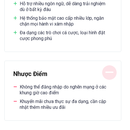
Hỗ trợ nhiều ngôn ngữ, dễ dàng trải nghiệm
dù ở bất kỳ đâu
Hệ thống bảo mật cao cấp nhiều lớp, ngăn
chặn mọi hành vi xâm nhập
Đa dạng các trò chơi cá cược, loại hình đặt
cược phong phú
Nhược Điểm
Không thể đăng nhập do nghẽn mạng ở các
khung giờ cao điểm
Khuyến mãi chưa thực sự đa dạng, cần cập
nhật thêm nhiều ưu đãi