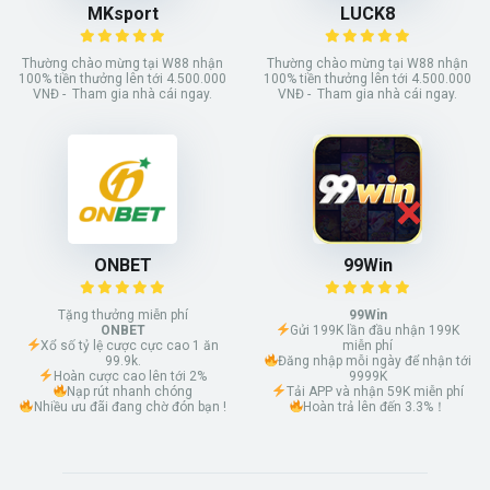
MKsport
LUCK8
Thường chào mừng tại W88 nhận
Thường chào mừng tại W88 nhận
100% tiền thưởng lên tới 4.500.000
100% tiền thưởng lên tới 4.500.000
VNĐ - Tham gia nhà cái ngay.
VNĐ - Tham gia nhà cái ngay.
ONBET
99Win
Tặng thưởng miễn phí
99Win
ONBET
Gửi 199K lần đầu nhận 199K
Xổ số tỷ lệ cược cực cao 1 ăn
miễn phí
99.9k.
Đăng nhập mỗi ngày để nhận tới
Hoàn cược cao lên tới 2%
9999K
Nạp rút nhanh chóng
Tải APP và nhận 59K miễn phí
Nhiều ưu đãi đang chờ đón bạn !
Hoàn trả lên đến 3.3%！