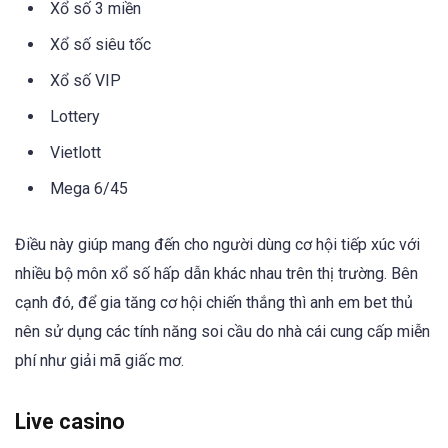
Xổ số 3 miền
Xổ số siêu tốc
Xổ số VIP
Lottery
Vietlott
Mega 6/45
Điều này giúp mang đến cho người dùng cơ hội tiếp xúc với
nhiều bộ môn xổ số hấp dẫn khác nhau trên thị trường. Bên
cạnh đó, để gia tăng cơ hội chiến thắng thì anh em bet thủ
nên sử dụng các tính năng soi cầu do nhà cái cung cấp miễn
phí như giải mã giấc mơ.
Live casino