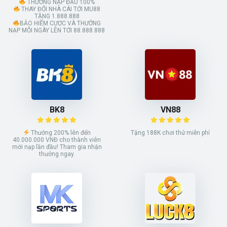
THƯỞNG NẠP ĐẦU 100%
THAY ĐỔI NHÀ CÁI TỚI MU88
TẶNG 1.888.888
BẢO HIỂM CƯỢC VÀ THƯỞNG
NẠP MỖI NGÀY LÊN TỚI 88.888.888
BK8
VN88
Thưởng 200% lên đến
Tặng 188K chơi thử miễn phí
40.000.000 VNĐ cho thành viên
mới nạp lần đầu! Tham gia nhận
thưởng ngay.