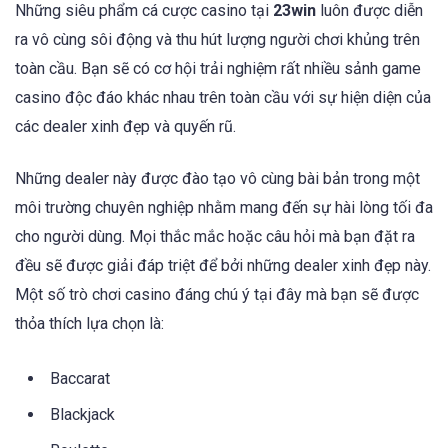
Những siêu phẩm cá cược casino tại
23win
luôn được diễn
ra vô cùng sôi động và thu hút lượng người chơi khủng trên
toàn cầu. Bạn sẽ có cơ hội trải nghiệm rất nhiều sảnh game
casino độc đáo khác nhau trên toàn cầu với sự hiện diện của
các dealer xinh đẹp và quyến rũ.
Những dealer này được đào tạo vô cùng bài bản trong một
môi trường chuyên nghiệp nhằm mang đến sự hài lòng tối đa
cho người dùng. Mọi thắc mắc hoặc câu hỏi mà bạn đặt ra
đều sẽ được giải đáp triệt để bởi những dealer xinh đẹp này.
Một số trò chơi casino đáng chú ý tại đây mà bạn sẽ được
thỏa thích lựa chọn là:
Baccarat
Blackjack