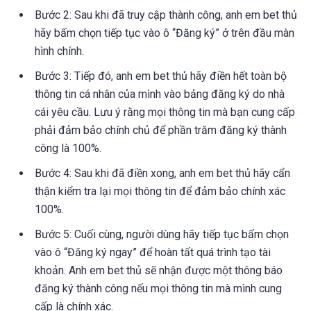
Bước 2: Sau khi đã truy cập thành công, anh em bet thủ
hãy bấm chọn tiếp tục vào ô “Đăng ký” ở trên đầu màn
hình chính.
Bước 3: Tiếp đó, anh em bet thủ hãy điền hết toàn bộ
thông tin cá nhân của mình vào bảng đăng ký do nhà
cái yêu cầu. Lưu ý rằng mọi thông tin mà bạn cung cấp
phải đảm bảo chính chủ để phần trăm đăng ký thành
công là 100%.
Bước 4: Sau khi đã điền xong, anh em bet thủ hãy cẩn
thận kiểm tra lại mọi thông tin để đảm bảo chính xác
100%.
Bước 5: Cuối cùng, người dùng hãy tiếp tục bấm chọn
vào ô “Đăng ký ngay” để hoàn tất quá trình tạo tài
khoản. Anh em bet thủ sẽ nhận được một thông báo
đăng ký thành công nếu mọi thông tin mà mình cung
cấp là chính xác.