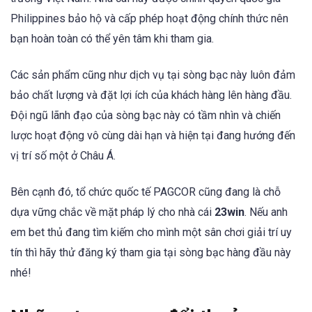
Philippines bảo hộ và cấp phép hoạt động chính thức nên
bạn hoàn toàn có thể yên tâm khi tham gia.
Các sản phẩm cũng như dịch vụ tại sòng bạc này luôn đảm
bảo chất lượng và đặt lợi ích của khách hàng lên hàng đầu.
Đội ngũ lãnh đạo của sòng bạc này có tầm nhìn và chiến
lược hoạt động vô cùng dài hạn và hiện tại đang hướng đến
vị trí số một ở Châu Á.
Bên cạnh đó, tổ chức quốc tế PAGCOR cũng đang là chỗ
dựa vững chắc về mặt pháp lý cho nhà cái
23win
. Nếu anh
em bet thủ đang tìm kiếm cho mình một sân chơi giải trí uy
tín thì hãy thử đăng ký tham gia tại sòng bạc hàng đầu này
nhé!