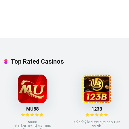
Top Rated Casinos
MU88
123B
MU88
Xổ số tỷ lệ cược cực cao 1 ăn
ĐĂNG KÝ TẶNG 188K
99.9k.