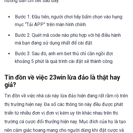
hướng dẫn chi tiết sau đây:
Bước 1: Đầu tiên, người chơi hãy bấm chọn vào hạng
mục “Tải APP” trên màn hình chính.
Bước 2: Quét mã code nào phù hợp với hệ điều hành
mà bạn đang sử dụng nhất để cài đặt.
Bước 3: Sau đó, anh em bet thủ chỉ cần ngồi đợi
khoảng 5 phút là quá trình cài đặt sẽ thành công.
Tin đồn về việc 23win lừa đảo là thật hay
giả?
Tin đồn về việc nhà cái này lừa đảo hiện đang rất rầm rộ trên
thị trường hiện nay. Đa số các thông tin này đều được phát
triển từ nhiều đơn vị đơn vị kém uy tín khác nhau trên thị
trường cá cược đổi thưởng hiện nay. Mục đích của họ là tạo
nên cảm giác hoang mang cho người dùng khi đặt cược và