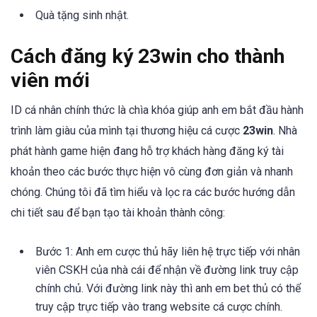
Quà tặng sinh nhật.
Cách đăng ký 23win cho thành
viên mới
ID cá nhân chính thức là chìa khóa giúp anh em bắt đầu hành
trình làm giàu của mình tại thương hiệu cá cược
23win
. Nhà
phát hành game hiện đang hỗ trợ khách hàng đăng ký tài
khoản theo các bước thực hiện vô cùng đơn giản và nhanh
chóng. Chúng tôi đã tìm hiểu và lọc ra các bước hướng dẫn
chi tiết sau để bạn tạo tài khoản thành công:
Bước 1: Anh em cược thủ hãy liên hệ trực tiếp với nhân
viên CSKH của nhà cái để nhận về đường link truy cập
chính chủ. Với đường link này thì anh em bet thủ có thể
truy cập trực tiếp vào trang website cá cược chính.