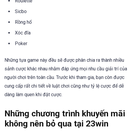
Roulette
Sicbo
Rồng hổ
Xóc đĩa
Poker
Những tựa game này đều sẽ được phân chia ra thành nhiều
sảnh cược khác nhau nhằm đáp ứng mọi nhu cầu giải trí của
người chơi trên toàn cầu. Trước khi tham gia, bạn còn được
cung cấp rất chi tiết về luật chơi cũng như tỷ lệ cược để dễ
dàng làm quen khi đặt cược.
Những chương trình khuyến mãi
không nên bỏ qua tại 23win