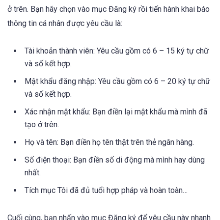
ở trên. Bạn hãy chọn vào mục Đăng ký rồi tiến hành khai báo
thông tin cá nhân được yêu cầu là:
Tài khoản thành viên: Yêu cầu gồm có 6 – 15 ký tự chữ
và số kết hợp.
Mật khẩu đăng nhập: Yêu cầu gồm có 6 – 20 ký tự chữ
và số kết hợp.
Xác nhận mật khẩu: Bạn điền lại mật khẩu mà mình đã
tạo ở trên.
Họ và tên: Bạn điền họ tên thật trên thẻ ngân hàng.
Số điện thoại: Bạn điền số di động mà mình hay dùng
nhất.
Tích mục Tôi đã đủ tuổi hợp pháp và hoàn toàn…
Cuối cùng, bạn nhấn vào mục Đăng ký để yêu cầu này nhanh