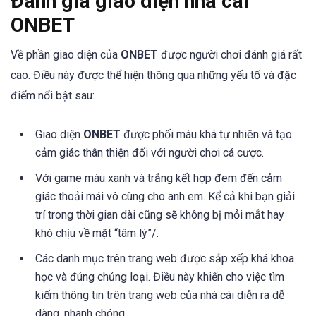
Đánh giá giao diện nhà cái
ONBET
Về phần giao diện của
ONBET
được người chơi đánh giá rất
cao. Điều này được thể hiện thông qua những yếu tố và đặc
điểm nổi bật sau:
Giao diện
ONBET
được phối màu khá tự nhiên và tạo
cảm giác thân thiện đối với người chơi cá cược.
Với game màu xanh và trắng kết hợp đem đến cảm
giác thoải mái vô cùng cho anh em. Kể cả khi bạn giải
trí trong thời gian dài cũng sẽ không bị mỏi mắt hay
khó chịu về mặt “tâm lý”/.
Các danh mục trên trang web được sắp xếp khá khoa
học và đúng chủng loại. Điều này khiến cho việc tìm
kiếm thông tin trên trang web của nhà cái diễn ra dễ
dàng, nhanh chóng.