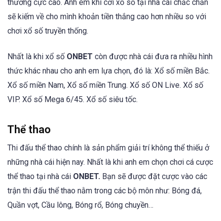
thưởng cực cao. Anh em khi cơi xổ số tại nhà cái chắc chắn
sẽ kiếm về cho mình khoản tiền thắng cao hơn nhiều so với
chơi xổ số truyền thống.
Nhất là khi xổ số
ONBET
còn được nhà cái đưa ra nhiều hình
thức khác nhau cho anh em lựa chọn, đó là: Xổ số miền Bắc.
Xổ số miền Nam, Xổ số miền Trung. Xổ số ON Live. Xổ số
VIP. Xổ số Mega 6/45. Xổ số siêu tốc.
Thể thao
Thi đấu thể thao chính là sản phẩm giải trí không thể thiếu ở
những nhà cái hiện nay. Nhất là khi anh em chọn chơi cá cược
thể thao tại nhà cái
ONBET.
Bạn sẽ được đặt cược vào các
trận thi đấu thể thao nằm trong các bộ môn như: Bóng đá,
Quần vợt, Cầu lông, Bóng rổ, Bóng chuyền…