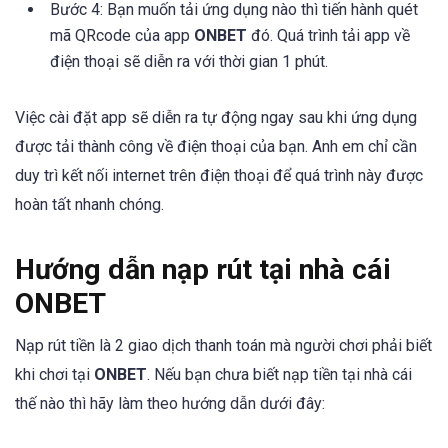
Bước 4: Bạn muốn tải ứng dụng nào thì tiến hành quét
mã QRcode của app
ONBET
đó. Quá trình tải app về
điện thoại sẽ diễn ra với thời gian 1 phút.
Việc cài đặt app sẽ diễn ra tự động ngay sau khi ứng dụng
được tải thành công về điện thoại của bạn. Anh em chỉ cần
duy trì kết nối internet trên điện thoại để quá trình này được
hoàn tất nhanh chóng.
Hướng dẫn nạp rút tại nhà cái
ONBET
Nạp rút tiền là 2 giao dịch thanh toán mà người chơi phải biết
khi chơi tại
ONBET
. Nếu bạn chưa biết nạp tiền tại nhà cái
thế nào thì hãy làm theo hướng dẫn dưới đây: