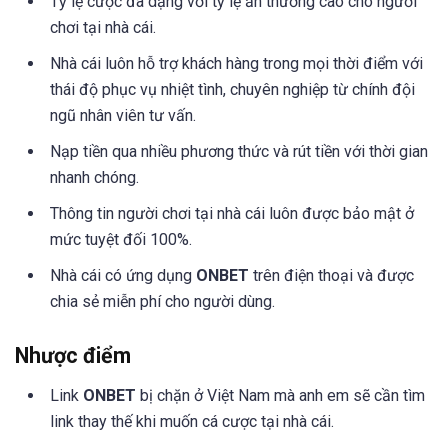
Tỷ lệ cược đa dạng với tỷ lệ ăn thưởng cao cho người
chơi tại nhà cái.
Nhà cái luôn hỗ trợ khách hàng trong mọi thời điểm với
thái độ phục vụ nhiệt tình, chuyên nghiệp từ chính đội
ngũ nhân viên tư vấn.
Nạp tiền qua nhiều phương thức và rút tiền với thời gian
nhanh chóng.
Thông tin người chơi tại nhà cái luôn được bảo mật ở
mức tuyệt đối 100%.
Nhà cái có ứng dụng
ONBET
trên điện thoại và được
chia sẻ miễn phí cho người dùng.
Nhược điểm
Link
ONBET
bị chặn ở Việt Nam mà anh em sẽ cần tìm
link thay thế khi muốn cá cược tại nhà cái.