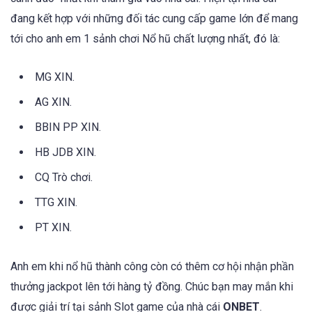
đang kết hợp với những đối tác cung cấp game lớn để mang
tới cho anh em 1 sảnh chơi Nổ hũ chất lượng nhất, đó là:
MG XIN.
AG XIN.
BBIN PP XIN.
HB JDB XIN.
CQ Trò chơi.
TTG XIN.
PT XIN.
Anh em khi nổ hũ thành công còn có thêm cơ hội nhận phần
thưởng jackpot lên tới hàng tỷ đồng. Chúc bạn may mắn khi
được giải trí tại sảnh Slot game của nhà cái
ONBET
.