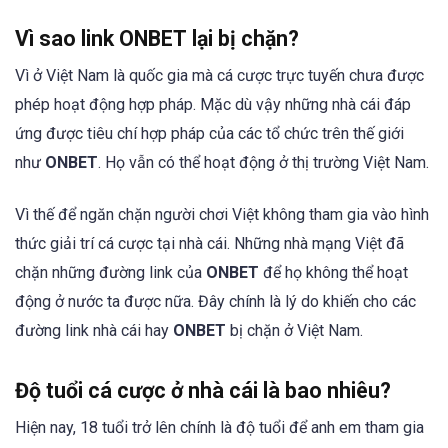
Vì sao link ONBET
lại bị chặn?
Vì ở Việt Nam là quốc gia mà cá cược trực tuyến chưa được
phép hoạt động hợp pháp. Mặc dù vậy những nhà cái đáp
ứng được tiêu chí hợp pháp của các tổ chức trên thế giới
như
ONBET
. Họ vẫn có thể hoạt động ở thị trường Việt Nam.
Vì thế để ngăn chặn người chơi Việt không tham gia vào hình
thức giải trí cá cược tại nhà cái. Những nhà mạng Việt đã
chặn những đường link của
ONBET
để họ không thể hoạt
động ở nước ta được nữa. Đây chính là lý do khiến cho các
đường link nhà cái hay
ONBET
bị chặn ở Việt Nam.
Độ tuổi cá cược ở nhà cái là bao nhiêu?
Hiện nay, 18 tuổi trở lên chính là độ tuổi để anh em tham gia