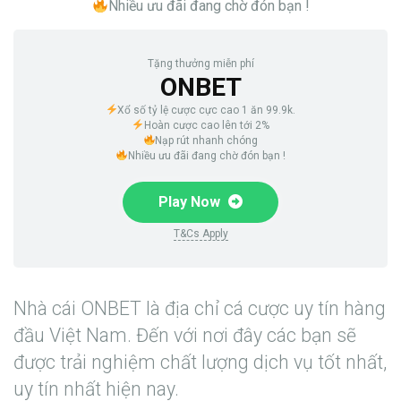
Nhiều ưu đãi đang chờ đón bạn !
Tặng thưởng miễn phí
ONBET
Xổ số tỷ lệ cược cực cao 1 ăn 99.9k.
Hoàn cược cao lên tới 2%
Nạp rút nhanh chóng
Nhiều ưu đãi đang chờ đón bạn !
Play Now
T&Cs Apply
Nhà cái ONBET là địa chỉ cá cược uy tín hàng
đầu Việt Nam. Đến với nơi đây các bạn sẽ
được trải nghiệm chất lượng dịch vụ tốt nhất,
uy tín nhất hiện nay.