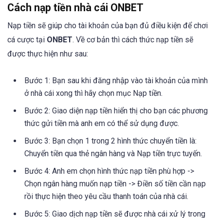
Cách nạp tiền nhà cái ONBET
Nạp tiền sẽ giúp cho tài khoản của bạn đủ điều kiện để chơi
cá cược tại
ONBET
. Về cơ bản thì cách thức nạp tiền sẽ
được thực hiện như sau:
Bước 1: Bạn sau khi đăng nhập vào tài khoản của mình
ở nhà cái xong thì hãy chọn mục Nạp tiền.
Bước 2: Giao diện nạp tiền hiển thị cho bạn các phương
thức gửi tiền mà anh em có thể sử dụng được.
Bước 3: Bạn chọn 1 trong 2 hình thức chuyển tiền là:
Chuyển tiền qua thẻ ngân hàng và Nạp tiền trực tuyến.
Bước 4: Anh em chọn hình thức nạp tiền phù hợp ->
Chọn ngân hàng muốn nạp tiền -> Điền số tiền cần nạp
rồi thực hiện theo yêu cầu thanh toán của nhà cái.
Bước 5: Giao dịch nạp tiền sẽ được nhà cái xử lý trong