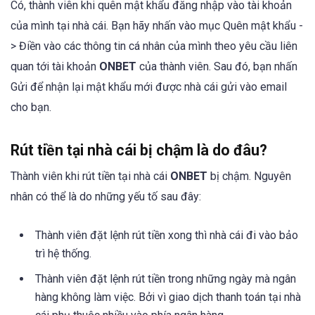
Có, thành viên khi quên mật khẩu đăng nhập vào tài khoản
của mình tại nhà cái. Bạn hãy nhấn vào mục Quên mật khẩu -
> Điền vào các thông tin cá nhân của mình theo yêu cầu liên
quan tới tài khoản
ONBET
của thành viên. Sau đó, bạn nhấn
Gửi để nhận lại mật khẩu mới được nhà cái gửi vào email
cho bạn.
Rút tiền tại nhà cái bị chậm là do đâu?
Thành viên khi rút tiền tại nhà cái
ONBET
bị chậm. Nguyên
nhân có thể là do những yếu tố sau đây:
Thành viên đặt lệnh rút tiền xong thì nhà cái đi vào bảo
trì hệ thống.
Thành viên đặt lệnh rút tiền trong những ngày mà ngân
hàng không làm việc. Bởi vì giao dịch thanh toán tại nhà