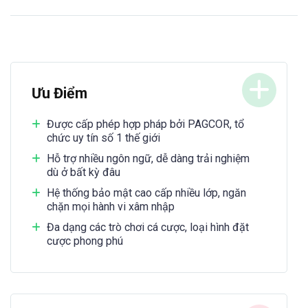
Ưu Điểm
Được cấp phép hợp pháp bởi PAGCOR, tổ
chức uy tín số 1 thế giới
Hỗ trợ nhiều ngôn ngữ, dễ dàng trải nghiệm
dù ở bất kỳ đâu
Hệ thống bảo mật cao cấp nhiều lớp, ngăn
chặn mọi hành vi xâm nhập
Đa dạng các trò chơi cá cược, loại hình đặt
cược phong phú