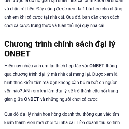
tiền được là do họ gian lận khiến nhà cái phải khoá tài khoản
và chặn rút tiền. Đây cũng được xem là 1 bài học cho những
anh em khi cá cược tại nhà cái. Qua đó, bạn cần chọn cách
chơi cá cược trung thực và tuân thủ nội quy nhà cái.
Chương trình chính sách đại lý
ONBET
Hiện nay nhiều anh em lại thích hợp tác với
ONBET
thông
qua chương trình đại lý mà nhà cái mang lại. Được xem là
hình thức kiếm tiền mà bạn không cần bỏ ra bất cứ nguồn
vốn nào? ANh em khi làm đại lý sẽ trở thành cầu nối trung
gian giữa
ONBET
và những người chơi cá cược.
Qua đó đại lý nhận hoa hồng doanh thu thông qua việc tìm
kiếm thành viên mới chơi tại nhà cái. Tiền doanh thu sẽ tính