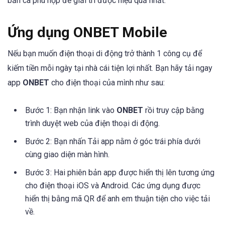
bắn cá phù hợp để giải trí được hiệu quả nhất.
Ứng dụng ONBET Mobile
Nếu bạn muốn điện thoại di động trở thành 1 công cụ để
kiếm tiền mỗi ngày tại nhà cái tiện lợi nhất. Bạn hãy tải ngay
app
ONBET
cho điện thoại của mình như sau:
Bước 1: Bạn nhận link vào
ONBET
rồi truy cập bằng
trình duyệt web của điện thoại di động.
Bước 2: Bạn nhấn Tải app nằm ở góc trái phía dưới
cùng giao diện màn hình.
Bước 3: Hai phiên bản app được hiển thị lên tương ứng
cho điện thoại iOS và Android. Các ứng dụng được
hiển thị bằng mã QR để anh em thuận tiện cho việc tải
về.