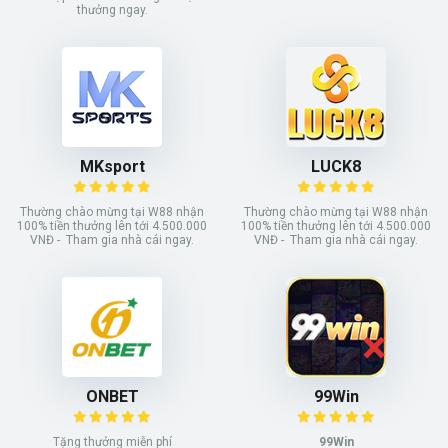
thưởng ngay.
MKsport
LUCK8
Thường chào mừng tại W88 nhận
Thường chào mừng tại W88 nhận
100% tiền thưởng lên tới 4.500.000
100% tiền thưởng lên tới 4.500.000
VNĐ - Tham gia nhà cái ngay.
VNĐ - Tham gia nhà cái ngay.
ONBET
99Win
Tặng thưởng miễn phí
99Win