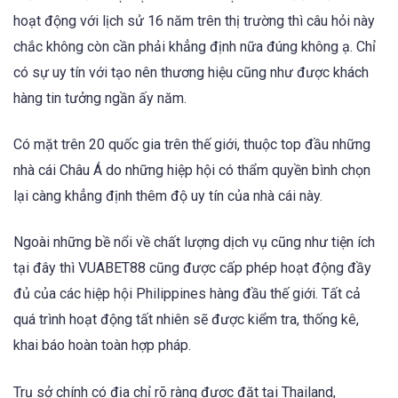
hoạt động với lịch sử 16 năm trên thị trường thì câu hỏi này
chắc không còn cần phải khẳng định nữa đúng không ạ. Chỉ
có sự uy tín với tạo nên thương hiệu cũng như được khách
hàng tin tưởng ngần ấy năm.
Có mặt trên 20 quốc gia trên thế giới, thuộc top đầu những
nhà cái Châu Á do những hiệp hội có thẩm quyền bình chọn
lại càng khẳng định thêm độ uy tín của nhà cái này.
Ngoài những bề nổi về chất lượng dịch vụ cũng như tiện ích
tại đây thì VUABET88 cũng được cấp phép hoạt động đầy
đủ của các hiệp hội Philippines hàng đầu thế giới. Tất cả
quá trình hoạt động tất nhiên sẽ được kiểm tra, thống kê,
khai báo hoàn toàn hợp pháp.
Trụ sở chính có địa chỉ rõ ràng được đặt tại Thailand,