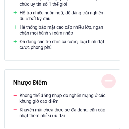
chức uy tín số 1 thế giới
Hỗ trợ nhiều ngôn ngữ, dễ dàng trải nghiệm
dù ở bất kỳ đâu
Hệ thống bảo mật cao cấp nhiều lớp, ngăn
chặn mọi hành vi xâm nhập
Đa dạng các trò chơi cá cược, loại hình đặt
cược phong phú
Nhược Điểm
Không thể đăng nhập do nghẽn mạng ở các
khung giờ cao điểm
Khuyến mãi chưa thực sự đa dạng, cần cập
nhật thêm nhiều ưu đãi