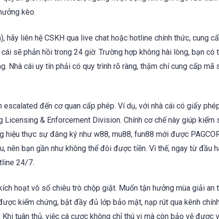
 hưởng kèo.
m), hãy liên hệ CSKH qua live chat hoặc hotline chính thức, cung 
à cái sẽ phản hồi trong 24 giờ. Trường hợp không hài lòng, bạn có 
 Nhà cái uy tín phải có quy trình rõ ràng, thậm chí cung cấp mã 
ền escalated đến cơ quan cấp phép. Ví dụ, với nhà cái có giấy phé
Licensing & Enforcement Division. Chính cơ chế này giúp kiểm 
ương hiệu thực sự đăng ký như w88, mu88, fun88 mới được PAGCO
, nên bạn gần như không thể đòi được tiền. Vì thế, ngay từ đầu 
tline 24/7.
kích hoạt vô số chiêu trò chộp giật. Muốn tận hưởng mùa giải an 
 được kiểm chứng, bật đầy đủ lớp bảo mật, nạp rút qua kênh chính
i. Khi tuân thủ, việc cá cược không chỉ thú vị mà còn bảo vệ được 