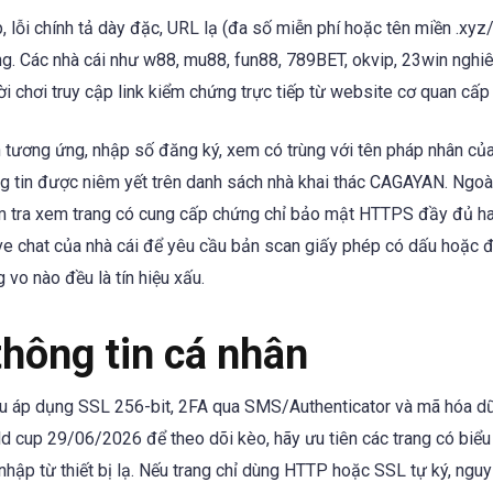
 lỗi chính tả dày đặc, URL lạ (đa số miễn phí hoặc tên miền .xyz/
g. Các nhà cái như w88, mu88, fun88, 789BET, okvip, 23win nghi
 chơi truy cập link kiểm chứng trực tiếp từ website cơ quan cấp
 tương ứng, nhập số đăng ký, xem có trùng với tên pháp nhân của
ng tin được niêm yết trên danh sách nhà khai thác CAGAYAN. Ngoài
m tra xem trang có cung cấp chứng chỉ bảo mật HTTPS đầy đủ h
ive chat của nhà cái để yêu cầu bản scan giấy phép có dấu hoặc
 vo nào đều là tín hiệu xấu.
thông tin cá nhân
u áp dụng SSL 256-bit, 2FA qua SMS/Authenticator và mã hóa dữ
ld cup 29/06/2026 để theo dõi kèo, hãy ưu tiên các trang có biểu
hập từ thiết bị lạ. Nếu trang chỉ dùng HTTP hoặc SSL tự ký, nguy