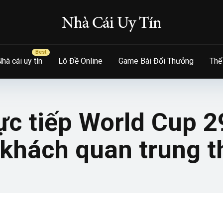
hà cái uy tín
Lô Đề Online
Game Bài Đổi Thưởng
Thể
trực tiếp World Cu
khách quan trung t