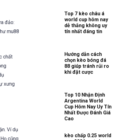
Top 7 kèo châu á
world cup hôm nay
ừa đảo:
dễ thắng không uy
tín nhất đáng tin
 như mu88
Hướng dẫn cách
c chất
chọn kèo bóng đá
ộng
88 giúp tránh rủi ro
khi đặt cược
dụ
tự xưng
Top 10 Nhận Định
Argentina World
Cup Hôm Nay Uy Tín
Nhất Được Đánh Giá
Cao
ận. Ví dụ
kèo chấp 0.25 world
. Họ cũng