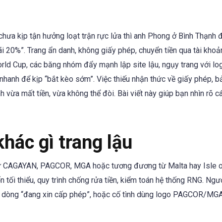
hưa kịp tận hưởng loạt trận rực lửa thì anh Phong ở Bình Thạnh 
lãi 20%”. Trang ẩn danh, không giấy phép, chuyển tiền qua tài khoả
orld Cup, các băng nhóm đẩy mạnh lập site lậu, ngụy trang với lo
nhanh để kịp “bắt kèo sớm”. Việc thiếu nhận thức về giấy phép, 
h vừa mất tiền, vừa không thể đòi. Bài viết này giúp bạn nhìn rõ cá
khác gì trang lậu
như CAGAYAN, PAGCOR, MGA hoặc tương đương từ Malta hay Isle 
tối thiểu, quy trình chống rửa tiền, kiểm toán hệ thống RNG. Ngượ
mờ dòng “đang xin cấp phép”, hoặc cố tình dùng logo PAGCOR/MG