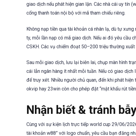
giao dịch nếu phát hiện gian lận. Các nhà cái uy tín 
cổng thanh toán nội bộ với mã tham chiếu riêng.
Không nạp tiền qua tài khoản cá nhân lạ, dù tự xưng
ty, mỗi lần nạp có mã giao dịch. Nếu ai đó yêu cầu c
CSKH. Các vụ chiếm đoạt 50–200 triệu thường xuất 
Sau mỗi giao dịch, lưu lại biên lai, chụp màn hình tr
cái lẫn ngân hàng ít nhất mỗi tuần. Nếu có giao dịch 
để truy xét. Nhiều người chủ quan, đến khi phát hiện 
okvip hay 23win còn cho phép đặt “mật khẩu rút tiền”
Nhận biết & tránh bẫy
Cùng với sự kiện lịch trực tiếp world cup 29/06/2026
tài khoản w88” với logo chuẩn, yêu cầu bạn đăng nhập