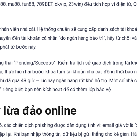
(w88, mu88, fun88, 789BET, okvip, 23win) đều tích hợp ví điện tử, 
 nhân viên nhà cái. Hệ thống chuẩn sẽ cung cấp danh sách tài kho
huyển đến tài khoản cá nhân “do ngân hàng bảo trì”, hãy từ chối v
phát từ bước này.
ạng thái “Pending/Success”. Kiểm tra lịch sử giao dịch trong tài k
lạ, thực hiện hai bước: khóa tạm tài khoản nhà cái, đồng thời báo 
thì đã qua 48 giờ — lúc này ngân hàng rất khó hỗ trợ. Một số nhà 
 riêng biệt, bạn nên kích hoạt để có thêm lớp bảo vệ.
 lừa đảo online
, các chiến dịch phishing được dàn dựng tinh vi: email giả vờ là 
 lại. Khi bạn nhập thông tin, dữ liệu bị gửi thẳng cho kẻ gian. Hã