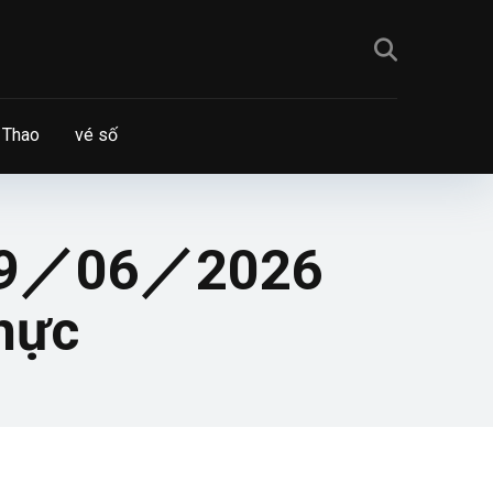
 Thao
vé số
p 29／06／2026
hực