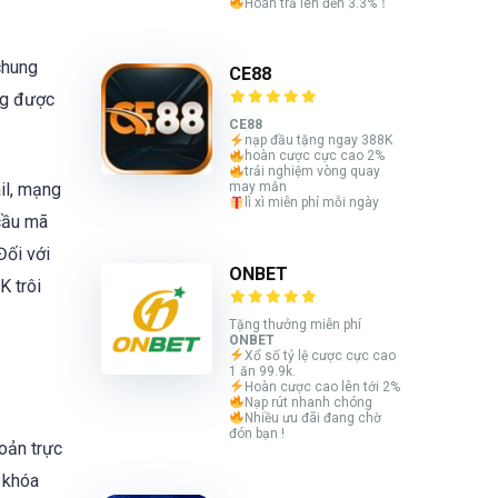
Hoàn trả lên đến 3.3%！
chung
CE88
ông được
CE88
nạp đầu tặng ngay 388K
hoàn cược cực cao 2%
trải nghiệm vòng quay
il, mạng
may mắn
lì xì miễn phí mỗi ngày
 cầu mã
Đối với
ONBET
K trôi
Tặng thưởng miễn phí
ONBET
Xổ số tỷ lệ cược cực cao
1 ăn 99.9k.
Hoàn cược cao lên tới 2%
Nạp rút nhanh chóng
Nhiều ưu đãi đang chờ
đón bạn !
oản trực
 khóa