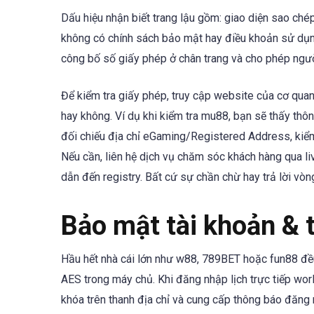
Dấu hiệu nhận biết trang lậu gồm: giao diện sao chép,
không có chính sách bảo mật hay điều khoản sử dụn
công bố số giấy phép ở chân trang và cho phép người
Để kiểm tra giấy phép, truy cập website của cơ quan
hay không. Ví dụ khi kiểm tra mu88, bạn sẽ thấy thô
đối chiếu địa chỉ eGaming/Registered Address, kiể
Nếu cần, liên hệ dịch vụ chăm sóc khách hàng qua l
dẫn đến registry. Bất cứ sự chần chừ hay trả lời vòng
Bảo mật tài khoản & 
Hầu hết nhà cái lớn như w88, 789BET hoặc fun88 đề
AES trong máy chủ. Khi đăng nhập lịch trực tiếp wor
khóa trên thanh địa chỉ và cung cấp thông báo đăng n