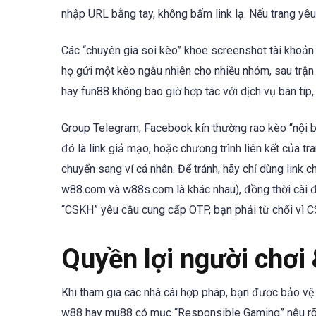
nhập URL bằng tay, không bấm link lạ. Nếu trang yêu 
Các “chuyên gia soi kèo” khoe screenshot tài khoản ả
họ gửi một kèo ngẫu nhiên cho nhiều nhóm, sau trận c
hay fun88 không bao giờ hợp tác với dịch vụ bán tip
Group Telegram, Facebook kín thường rao kèo “nội bộ
đó là link giả mạo, hoặc chương trình liên kết của t
chuyển sang ví cá nhân. Để tránh, hãy chỉ dùng link c
w88.com và w88s.com là khác nhau), đồng thời cài đặ
“CSKH” yêu cầu cung cấp OTP, bạn phải từ chối vì 
Quyền lợi người chơi 
Khi tham gia các nhà cái hợp pháp, bạn được bảo vệ b
w88 hay mu88 có mục “Responsible Gaming” nêu rõ q