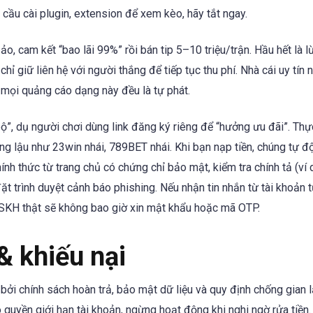
cầu cài plugin, extension để xem kèo, hãy tắt ngay.
o, cam kết “bao lãi 99%” rồi bán tip 5–10 triệu/trận. Hầu hết là l
hỉ giữ liên hệ với người thắng để tiếp tục thu phí. Nhà cái uy tín
, mọi quảng cáo dạng này đều là tự phát.
”, dụ người chơi dùng link đăng ký riêng để “hưởng ưu đãi”. Thự
rang lậu như 23win nhái, 789BET nhái. Khi bạn nạp tiền, chúng tự đ
hính thức từ trang chủ có chứng chỉ bảo mật, kiểm tra chính tả (ví 
t trình duyệt cảnh báo phishing. Nếu nhận tin nhắn từ tài khoản 
CSKH thật sẽ không bao giờ xin mật khẩu hoặc mã OTP.
& khiếu nại
ởi chính sách hoàn trả, bảo mật dữ liệu và quy định chống gian l
uyền giới hạn tài khoản, ngừng hoạt động khi nghi ngờ rửa tiền