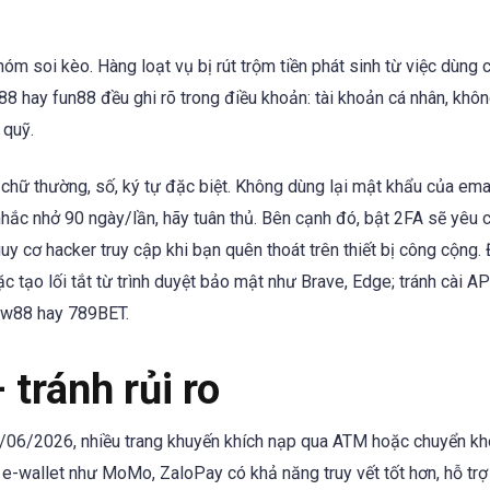
óm soi kèo. Hàng loạt vụ bị rút trộm tiền phát sinh từ việc dùng 
u88 hay fun88 đều ghi rõ trong điều khoản: tài khoản cá nhân, kh
 quỹ.
, chữ thường, số, ký tự đặc biệt. Không dùng lại mật khẩu của ema
nhắc nhở 90 ngày/lần, hãy tuân thủ. Bên cạnh đó, bật 2FA sẽ yêu
uy cơ hacker truy cập khi bạn quên thoát trên thiết bị công cộng. 
 tạo lối tắt từ trình duyệt bảo mật như Brave, Edge; tránh cài AP
ư w88 hay 789BET.
 tránh rủi ro
29/06/2026, nhiều trang khuyến khích nạp qua ATM hoặc chuyển kh
 e-wallet như MoMo, ZaloPay có khả năng truy vết tốt hơn, hỗ trợ