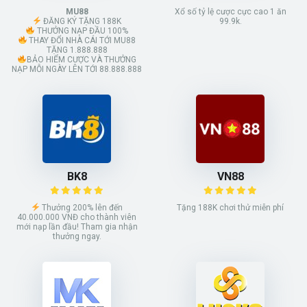
MU88
Xổ số tỷ lệ cược cực cao 1 ăn
ĐĂNG KÝ TẶNG 188K
99.9k.
THƯỞNG NẠP ĐẦU 100%
THAY ĐỔI NHÀ CÁI TỚI MU88
TẶNG 1.888.888
BẢO HIỂM CƯỢC VÀ THƯỞNG
NẠP MỖI NGÀY LÊN TỚI 88.888.888
BK8
VN88
Thưởng 200% lên đến
Tặng 188K chơi thử miễn phí
40.000.000 VNĐ cho thành viên
mới nạp lần đầu! Tham gia nhận
thưởng ngay.