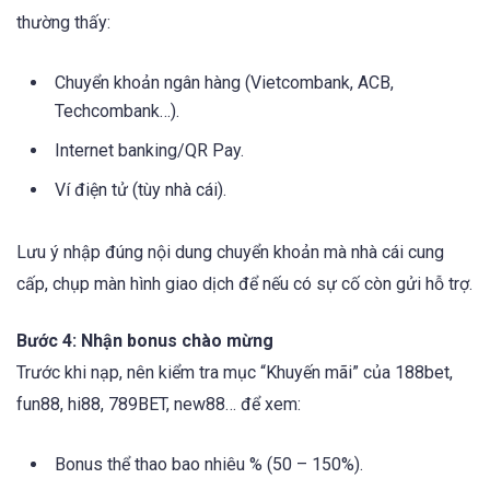
thường thấy:
Chuyển khoản ngân hàng (Vietcombank, ACB,
Techcombank…).
Internet banking/QR Pay.
Ví điện tử (tùy nhà cái).
Lưu ý nhập đúng nội dung chuyển khoản mà nhà cái cung
cấp, chụp màn hình giao dịch để nếu có sự cố còn gửi hỗ trợ.
Bước 4: Nhận bonus chào mừng
Trước khi nạp, nên kiểm tra mục “Khuyến mãi” của 188bet,
fun88, hi88, 789BET, new88… để xem:
Bonus thể thao bao nhiêu % (50 – 150%).