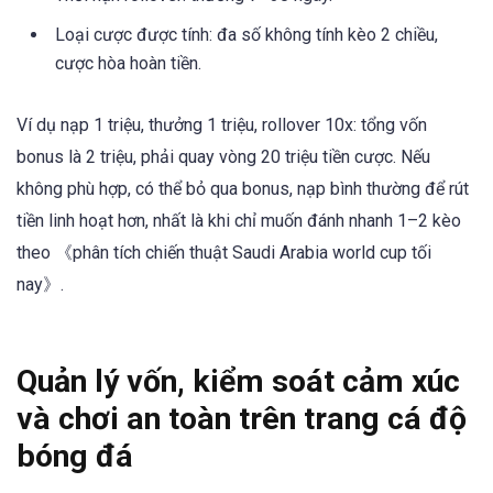
Loại cược được tính: đa số không tính kèo 2 chiều,
cược hòa hoàn tiền.
Ví dụ nạp 1 triệu, thưởng 1 triệu, rollover 10x: tổng vốn
bonus là 2 triệu, phải quay vòng 20 triệu tiền cược. Nếu
không phù hợp, có thể bỏ qua bonus, nạp bình thường để rút
tiền linh hoạt hơn, nhất là khi chỉ muốn đánh nhanh 1–2 kèo
theo 《phân tích chiến thuật Saudi Arabia world cup tối
nay》.
Quản lý vốn, kiểm soát cảm xúc
và chơi an toàn trên trang cá độ
bóng đá