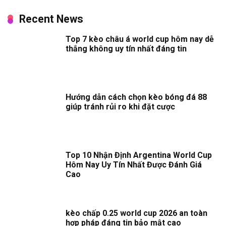
Recent News
Top 7 kèo châu á world cup hôm nay dễ
thắng không uy tín nhất đáng tin
Hướng dẫn cách chọn kèo bóng đá 88
giúp tránh rủi ro khi đặt cược
Top 10 Nhận Định Argentina World Cup
Hôm Nay Uy Tín Nhất Được Đánh Giá
Cao
kèo chấp 0.25 world cup 2026 an toàn
hợp pháp đáng tin bảo mật cao