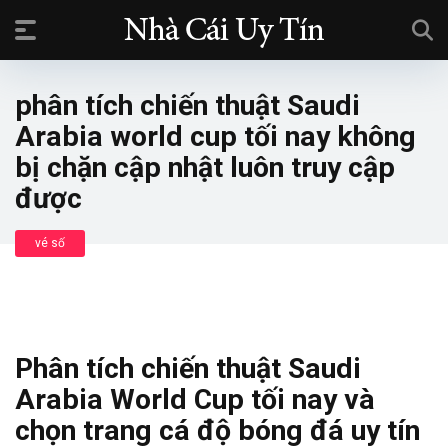
phân tích chiến thuật Saudi
Arabia world cup tối nay không
bị chặn cập nhật luôn truy cập
được
vé số
Phân tích chiến thuật Saudi
Arabia World Cup tối nay và
chọn trang cá độ bóng đá uy tín