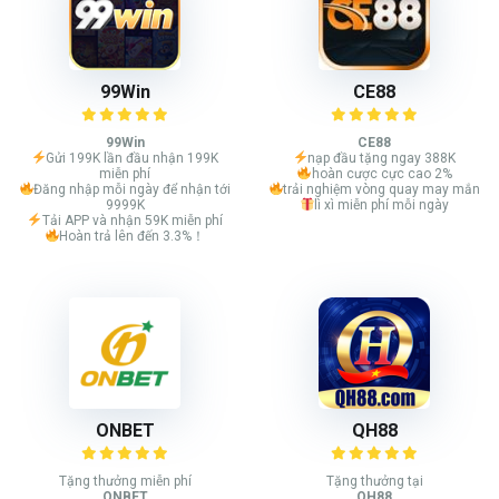
99Win
CE88
99Win
CE88
Gửi 199K lần đầu nhận 199K
nạp đầu tặng ngay 388K
miễn phí
hoàn cược cực cao 2%
Đăng nhập mỗi ngày để nhận tới
trải nghiệm vòng quay may mắn
9999K
lì xì miễn phí mỗi ngày
Tải APP và nhận 59K miễn phí
Hoàn trả lên đến 3.3%！
ONBET
QH88
Tặng thưởng miễn phí
Tặng thưởng tại
ONBET
QH88