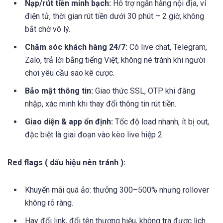
Nạp/rút tiền minh bạch:
Hỗ trợ ngân hàng nội địa, ví
điện tử, thời gian rút tiền dưới 30 phút – 2 giờ, không
bắt chờ vô lý.
Chăm sóc khách hàng 24/7:
Có live chat, Telegram,
Zalo, trả lời bằng tiếng Việt, không né tránh khi người
chơi yêu cầu sao kê cược.
Bảo mật thông tin:
Giao thức SSL, OTP khi đăng
nhập, xác minh khi thay đổi thông tin rút tiền.
Giao diện & app ổn định:
Tốc độ load nhanh, ít bị out,
đặc biệt là giai đoạn vào kèo live hiệp 2.
Red flags ( dấu hiệu nên tránh ):
Khuyến mãi quá ảo: thưởng 300–500% nhưng rollover
không rõ ràng.
Hay đổi link, đổi tên thương hiệu, không tra được lịch