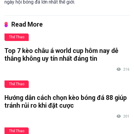
ngày hội bóng đá lớn nhất thế giới.
Read More
Thể Thao
Top 7 kèo châu á world cup hôm nay dễ
thắng không uy tín nhất đáng tin
216
Thể Thao
Hướng dẫn cách chọn kèo bóng đá 88 giúp
tránh rủi ro khi đặt cược
201
Thể Thao