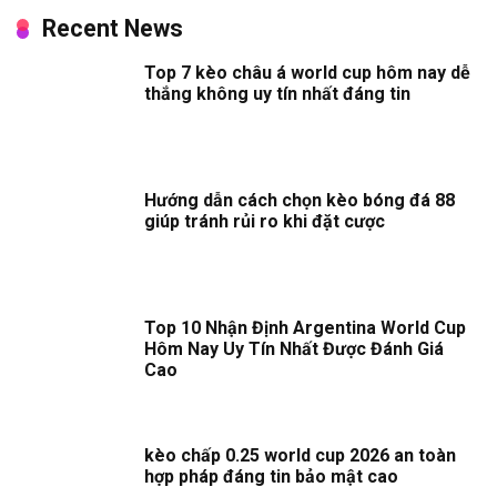
Recent News
Top 7 kèo châu á world cup hôm nay dễ
thắng không uy tín nhất đáng tin
Hướng dẫn cách chọn kèo bóng đá 88
giúp tránh rủi ro khi đặt cược
Top 10 Nhận Định Argentina World Cup
Hôm Nay Uy Tín Nhất Được Đánh Giá
Cao
kèo chấp 0.25 world cup 2026 an toàn
hợp pháp đáng tin bảo mật cao