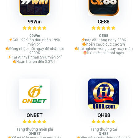
99Win
CE88
99Win
CE88
Gửi 199K lần đầu nhận 199K
nạp đầu tặng ngay 388K
miễn phí
hoàn cược cực cao 2%
Đăng nhập mỗi ngày để nhận tới
trải nghiệm vòng quay may mắn
9999K
lì xì miễn phí mỗi ngày
Tải APP và nhận 59K miễn phí
Hoàn trả lên đến 3.3%！
ONBET
QH88
Tặng thưởng miễn phí
Tặng thưởng tại
ONBET
QH88
Xổ số tỷ lệ cược cực cao 1 ăn
Nhà cái truyền thống và uy tín