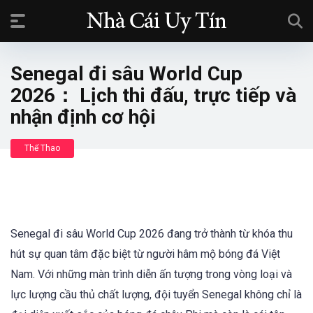
Senegal đi sâu World Cup
2026： Lịch thi đấu, trực tiếp và
nhận định cơ hội
Thể Thao
Senegal đi sâu World Cup 2026 đang trở thành từ khóa thu
hút sự quan tâm đặc biệt từ người hâm mộ bóng đá Việt
Nam. Với những màn trình diễn ấn tượng trong vòng loại và
lực lượng cầu thủ chất lượng, đội tuyển Senegal không chỉ là