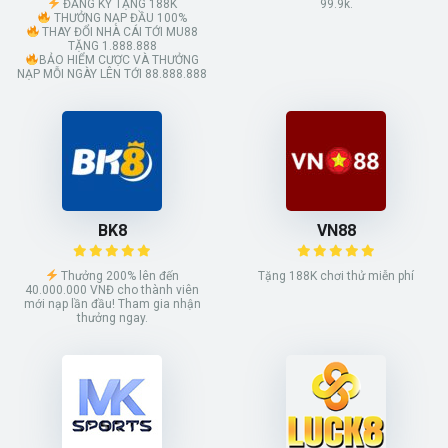
ĐĂNG KÝ TẶNG 188K
99.9k.
THƯỞNG NẠP ĐẦU 100%
THAY ĐỔI NHÀ CÁI TỚI MU88
TẶNG 1.888.888
BẢO HIỂM CƯỢC VÀ THƯỞNG
NẠP MỖI NGÀY LÊN TỚI 88.888.888
BK8
VN88
Thưởng 200% lên đến
Tặng 188K chơi thử miễn phí
40.000.000 VNĐ cho thành viên
mới nạp lần đầu! Tham gia nhận
thưởng ngay.