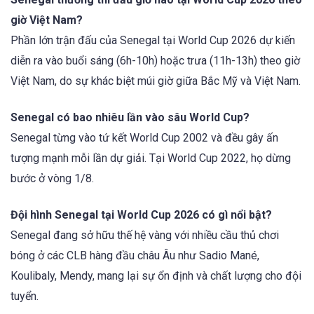
giờ Việt Nam?
Phần lớn trận đấu của Senegal tại World Cup 2026 dự kiến
diễn ra vào buổi sáng (6h-10h) hoặc trưa (11h-13h) theo giờ
Việt Nam, do sự khác biệt múi giờ giữa Bắc Mỹ và Việt Nam.
Senegal có bao nhiêu lần vào sâu World Cup?
Senegal từng vào tứ kết World Cup 2002 và đều gây ấn
tượng mạnh mỗi lần dự giải. Tại World Cup 2022, họ dừng
bước ở vòng 1/8.
Đội hình Senegal tại World Cup 2026 có gì nổi bật?
Senegal đang sở hữu thế hệ vàng với nhiều cầu thủ chơi
bóng ở các CLB hàng đầu châu Âu như Sadio Mané,
Koulibaly, Mendy, mang lại sự ổn định và chất lượng cho đội
tuyển.