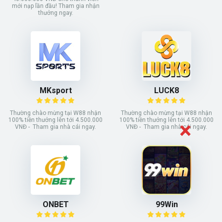
mới nạp lần đầu! Tham gia nhận
thưởng ngay.
MKsport
LUCK8
Thường chào mừng tại W88 nhận
Thường chào mừng tại W88 nhận
100% tiền thưởng lên tới 4.500.000
100% tiền thưởng lên tới 4.500.000
VNĐ - Tham gia nhà cái ngay.
VNĐ - Tham gia nhà cái ngay.
ONBET
99Win