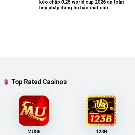
kèo chấp 0.25 world cup 2026 an toàn
hợp pháp đáng tin bảo mật cao
Top Rated Casinos
MU88
123B