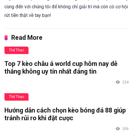
cùng đến với chúng tôi để không chỉ giải trí mà còn có cơ hội
rút tiền thật về tay bạn!
Read More
Thể Thao
Top 7 kèo châu á world cup hôm nay dễ
thắng không uy tín nhất đáng tin
224
Thể Thao
Hướng dẫn cách chọn kèo bóng đá 88 giúp
tránh rủi ro khi đặt cược
209