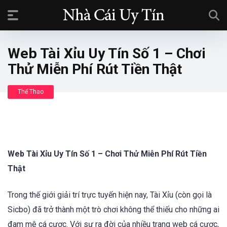
Web Tài Xỉu Uy Tín Số 1 – Chơi
Thử Miễn Phí Rút Tiền Thật
Thể Thao
Web Tài Xỉu Uy Tín Số 1 – Chơi Thử Miễn Phí Rút Tiền
Thật
Trong thế giới giải trí trực tuyến hiện nay, Tài Xỉu (còn gọi là
Sicbo) đã trở thành một trò chơi không thể thiếu cho những ai
đam mê cá cược. Với sự ra đời của nhiều trang web cá cược,