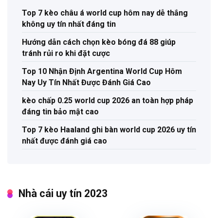
Top 7 kèo châu á world cup hôm nay dễ thắng
không uy tín nhất đáng tin
Hướng dẫn cách chọn kèo bóng đá 88 giúp
tránh rủi ro khi đặt cược
Top 10 Nhận Định Argentina World Cup Hôm
Nay Uy Tín Nhất Được Đánh Giá Cao
kèo chấp 0.25 world cup 2026 an toàn hợp pháp
đáng tin bảo mật cao
Top 7 kèo Haaland ghi bàn world cup 2026 uy tín
nhất được đánh giá cao
Nhà cái uy tín 2023