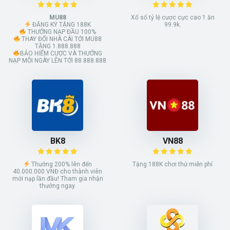
MU88
Xổ số tỷ lệ cược cực cao 1 ăn
ĐĂNG KÝ TẶNG 188K
99.9k.
THƯỞNG NẠP ĐẦU 100%
THAY ĐỔI NHÀ CÁI TỚI MU88
TẶNG 1.888.888
BẢO HIỂM CƯỢC VÀ THƯỞNG
NẠP MỖI NGÀY LÊN TỚI 88.888.888
BK8
VN88
Thưởng 200% lên đến
Tặng 188K chơi thử miễn phí
40.000.000 VNĐ cho thành viên
mới nạp lần đầu! Tham gia nhận
thưởng ngay.