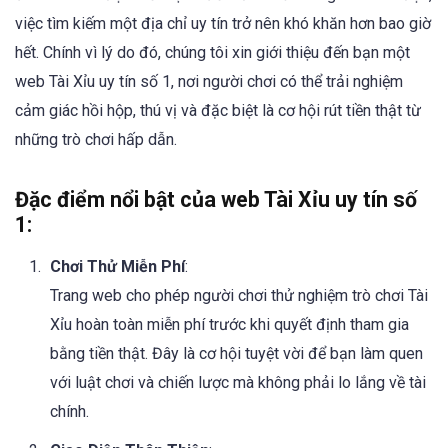
việc tìm kiếm một địa chỉ uy tín trở nên khó khăn hơn bao giờ
hết. Chính vì lý do đó, chúng tôi xin giới thiệu đến bạn một
web Tài Xỉu uy tín số 1, nơi người chơi có thể trải nghiệm
cảm giác hồi hộp, thú vị và đặc biệt là cơ hội rút tiền thật từ
những trò chơi hấp dẫn.
Đặc điểm nổi bật của web Tài Xỉu uy tín số
1:
Chơi Thử Miễn Phí
:
Trang web cho phép người chơi thử nghiệm trò chơi Tài
Xỉu hoàn toàn miễn phí trước khi quyết định tham gia
bằng tiền thật. Đây là cơ hội tuyệt vời để bạn làm quen
với luật chơi và chiến lược mà không phải lo lắng về tài
chính.