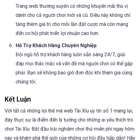
Trang web thường xuyên có những khuyến mãi thú vị
dành cho cả người chơi mới và cũ. Điều này không chỉ
tăng thêm giá trị cho mỗi lần đặt cược mà còn mang
đến cơ hội phát triển lợi nhuận cao hơn.
Hỗ Trợ Khách Hàng Chuyên Nghiệp
:
Đội ngũ hỗ trợ khách hàng luôn sẵn sàng 24/7, giải
đáp mọi thắc mắc và vấn đề mà người chơi có thể gặp
phải. Bạn sẽ không bao giờ đơn độc khi tham gia cùng
chúng tôi.
Kết Luận
Với tất cả những lợi thế mà web Tài Xỉu uy tín số 1 mang lại,
đây thực sự là điểm đến lý tưởng cho những ai yêu thích trò
chơi Tài Xỉu. Bắt đầu trải nghiệm chơi thử miễn phí ngay hôm
nay và khám phá thế giới của những cơ hội đầy hấp dẫn! Hãy