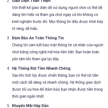
Giao Diện Thân Thiện
:
Với thiết kế giao diện dễ sử dụng, người chơi có thể dễ
dàng tìm hiểu và tham gia chơi ngay cả khi không có
kinh nghiệm trước đó. Mọi thông tin đều được trình bày
rõ ràng, dễ hiểu.
Đảm Bảo An Toàn Thông Tin
:
Chúng tôi cam kết bảo mật thông tin cá nhân của người
chơi bằng công nghệ mã hóa tiên tiến. Bạn hoàn toàn
yên tâm khi tham gia tại đây.
Hệ Thống Rút Tiền Nhanh Chóng
:
Sau khi tích lũy được chiến thắng, bạn có thể rút tiền
một cách dễ dàng và nhanh chóng. Hệ thống giao dịch
được tối ưu hóa để đảm bảo bạn nhận được tiền trong
thời gian ngắn nhất.
Khuyến Mãi Hấp Dẫn
: