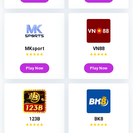
MKsport
VN88
Play Now
Play Now
123B
BK8