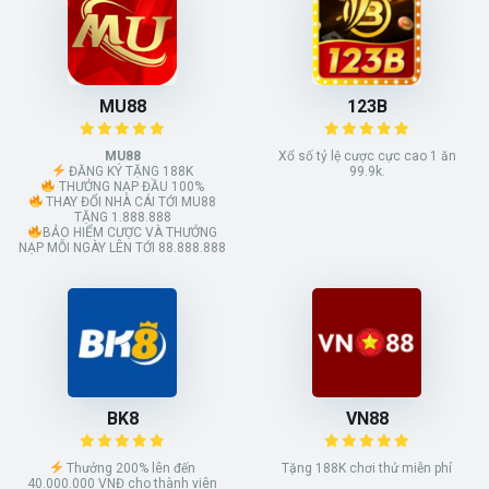
MU88
123B
MU88
Xổ số tỷ lệ cược cực cao 1 ăn
ĐĂNG KÝ TẶNG 188K
99.9k.
THƯỞNG NẠP ĐẦU 100%
THAY ĐỔI NHÀ CÁI TỚI MU88
TẶNG 1.888.888
BẢO HIỂM CƯỢC VÀ THƯỞNG
NẠP MỖI NGÀY LÊN TỚI 88.888.888
BK8
VN88
Thưởng 200% lên đến
Tặng 188K chơi thử miễn phí
40.000.000 VNĐ cho thành viên