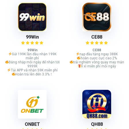
99Win
CE88
99Win
CE88
Gửi 199K lần đầu nhận 199K
nạp đầu tặng ngay 388K
miễn phí
hoàn cược cực cao 2%
Đăng nhập mỗi ngày để nhận tới
trải nghiệm vòng quay may mắn
9999K
lì xì miễn phí mỗi ngày
Tải APP và nhận 59K miễn phí
Hoàn trả lên đến 3.3%！
ONBET
QH88