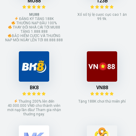
MU88
123B
MU88
Xổ số tỷ lệ cược cực cao 1 ăn
ĐĂNG KÝ TẶNG 188K
99.9k.
THƯỞNG NẠP ĐẦU 100%
THAY ĐỔI NHÀ CÁI TỚI MU88
TẶNG 1.888.888
BẢO HIỂM CƯỢC VÀ THƯỞNG
NẠP MỖI NGÀY LÊN TỚI 88.888.888
BK8
VN88
Thưởng 200% lên đến
Tặng 188K chơi thử miễn phí
40.000.000 VNĐ cho thành viên
mới nạp lần đầu! Tham gia nhận
thưởng ngay.