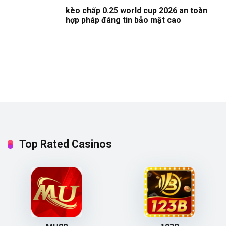
kèo chấp 0.25 world cup 2026 an toàn
hợp pháp đáng tin bảo mật cao
Top Rated Casinos