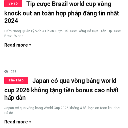
Tip cược Brazil world cup vòng
vé số
knock out an toàn hợp pháp đáng tin nhất
2024
Cẩm Nang Quản Lý Vốn & Chiến Lược Cá Cược Bóng Đá Dựa Trên Tip Cược
Brazil World ...
Read more »
278
Japan có qua vòng bảng world
Thể Thao
cup 2026 không tặng tiền bonus cao nhất
hấp dẫn
Japan có qua vòng bảng World Cup 2026 không & bài học an toàn khi chơi
cá độ ...
Read more »